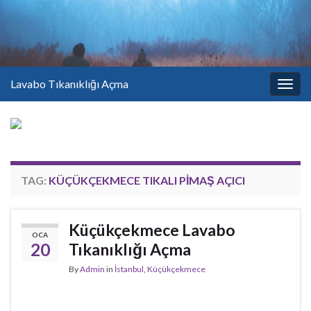
Lavabo Tıkanıklığı Açma
Togg
navig
TAG:
KÜÇÜKÇEKMECE TIKALI PIMAŞ AÇICI
Küçükçekmece Lavabo
OCA
20
Tıkanıklığı Açma
By
Admin
in
İstanbul
,
Küçükçekmece