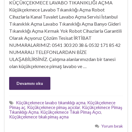
KÜÇÜKÇEKMECE LAVABO TIKANIKLIĞI AÇMA
Küçükçekmece Lavabo Tıkanıklığı Açma Robot
Cihazlarla Kanal Tuvalet Lavabo Açma Servisi İstanbul
Tıkanıklık Açma Lavabo Tıkanıklığı Açma Banyo Gideri
Tıkanıklığı Açma Kırmak Yok Robot Cihazlarla Garantili
Olarak Açıyoruz Çözüm Tesisat İRTİBAT
NUMARALARIMIZ: 0541 303 20 38 & 0532 171 85 42
NUMARALI TELEFONLARDAN BİZE
ULAŞABİLİRSİNİZ. Çalışma alanlarımızdan bir tanesi
olan küçükçekmece pimaş lavabo ve …
Devamını oku
Küçükçekmece lavabo tıkanıklığı açma
,
Küçükçekmece
Pimaş aç
,
Küçükçekmece pimaş açıcılar
,
Küçükçekmece Pimaş
Tıkanıklığı Açma
,
Küçükçekmece Tıkalı Pimaş Açıcı
,
Küçükçekmece tıkalı pimaş açma
Yorum bırak