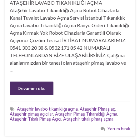
ATAŞEHİR LAVABO TIKANIKLIĞI AÇMA
Ataşehir Lavabo Tıkanıklığı Açma Robot Cihazlarla
Kanal Tuvalet Lavabo Açma Servisi İstanbul Tıkanıklık
Açma Lavabo Tıkanıklığı Açma Banyo Gideri Tıkanıklığı
Açma Kırmak Yok Robot Cihazlarla Garantili Olarak
Açıyoruz Çözüm Tesisat İRTİBAT NUMARALARIMIZ:
0541 303 20 38 & 0532 171 85 42 NUMARALI
TELEFONLARDAN BİZE ULAŞABİLİRSİNİZ. Çalışma
alanlarımızdan bir tanesi olan ataşehir pimaş lavabo ve
…
Devamını oku
Ataşehir lavabo tıkanıklığı açma
,
Ataşehir Pimaş aç
,
Ataşehir pimaş açıcılar
,
Ataşehir Pimaş Tıkanıklığı Açma
,
Ataşehir Tıkalı Pimaş Açıcı
,
Ataşehir tıkalı pimaş açma
Yorum bırak