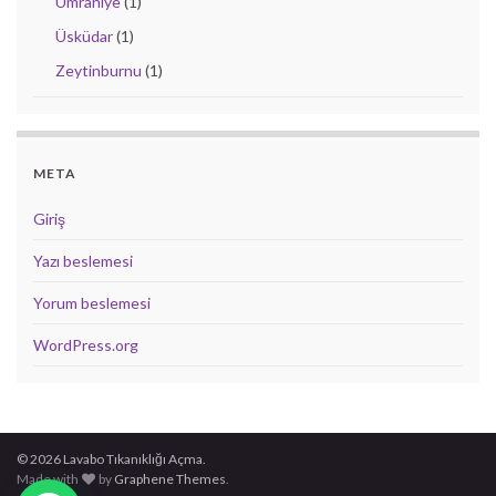
Ümraniye
(1)
Üsküdar
(1)
Zeytinburnu
(1)
META
Giriş
Yazı beslemesi
Yorum beslemesi
WordPress.org
© 2026 Lavabo Tıkanıklığı Açma.
Made with
by
Graphene Themes
.