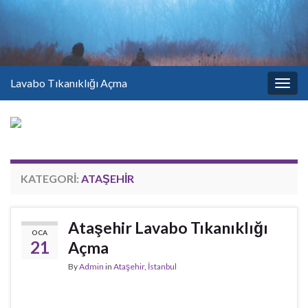
Lavabo Tıkanıklığı Açma
Togg
navig
KATEGORI:
ATAŞEHIR
Ataşehir Lavabo Tıkanıklığı
OCA
21
Açma
By
Admin
in
Ataşehir
,
İstanbul