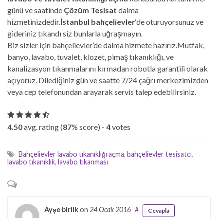
günü ve saatinde
Çözüm Tesisat
daima
hizmetinizdedir.
İstanbul bahçelievler
‘de oturuyorsunuz ve
gideriniz tıkandı siz bunlarla uğraşmayın.
Biz sizler için bahçelievler’de daima hizmete hazırız.Mutfak,
banyo, lavabo, tuvalet, klozet, pimaş tıkanıklığı, ve
kanalizasyon tıkanmalarını kırmadan robotla garantili olarak
açıyoruz. Dilediğiniz gün ve saatte 7/24 çağrı merkezimizden
veya cep telefonundan arayarak servis talep edebilirsiniz.
4.50
avg. rating (
87
% score) -
4
votes
Bahçelievler lavabo tıkanıklığı açma
,
bahçelievler tesisatcı
,
lavabo tıkanıklık
,
lavabo tıkanması
Ayşe birlik
on
24 Ocak 2016
#
Cevapla