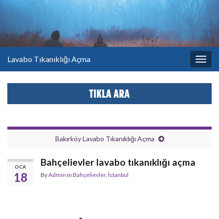
Lavabo Tıkanıklığı Açma
Togg
navig
Bakırköy Lavabo Tıkanıklığı Açma
Bahçelievler lavabo tıkanıklığı açma
OCA
18
By
Admin
in
Bahçelievler
,
İstanbul