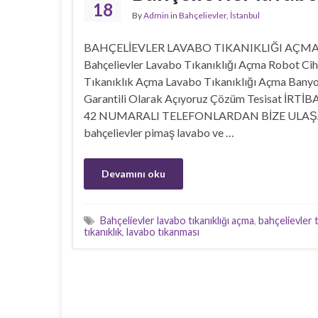
18
By
Admin
in
Bahçelievler
,
İstanbul
BAHÇELİEVLER LAVABO TIKANIKLIĞI AÇM
Bahçelievler Lavabo Tıkanıklığı Açma Robot Cih
Tıkanıklık Açma Lavabo Tıkanıklığı Açma Banyo
Garantili Olarak Açıyoruz Çözüm Tesisat İR
42 NUMARALI TELEFONLARDAN BİZE ULAŞABİLİR
bahçelievler pimaş lavabo ve …
Devamını oku
Bahçelievler lavabo tıkanıklığı açma
,
bahçelievler 
tıkanıklık
,
lavabo tıkanması