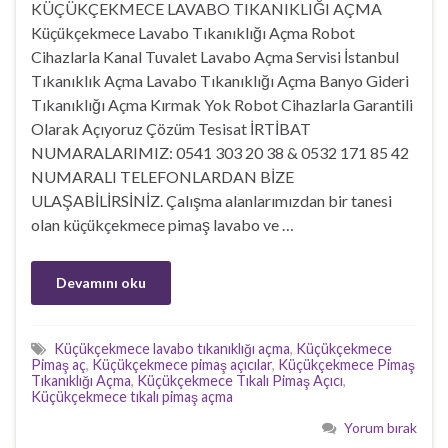
KÜÇÜKÇEKMECE LAVABO TIKANIKLIĞI AÇMA
Küçükçekmece Lavabo Tıkanıklığı Açma Robot
Cihazlarla Kanal Tuvalet Lavabo Açma Servisi İstanbul
Tıkanıklık Açma Lavabo Tıkanıklığı Açma Banyo Gideri
Tıkanıklığı Açma Kırmak Yok Robot Cihazlarla Garantili
Olarak Açıyoruz Çözüm Tesisat İRTİBAT
NUMARALARIMIZ: 0541 303 20 38 & 0532 171 85 42
NUMARALI TELEFONLARDAN BİZE
ULAŞABİLİRSİNİZ. Çalışma alanlarımızdan bir tanesi
olan küçükçekmece pimaş lavabo ve …
Devamını oku
Küçükçekmece lavabo tıkanıklığı açma
,
Küçükçekmece
Pimaş aç
,
Küçükçekmece pimaş açıcılar
,
Küçükçekmece Pimaş
Tıkanıklığı Açma
,
Küçükçekmece Tıkalı Pimaş Açıcı
,
Küçükçekmece tıkalı pimaş açma
Yorum bırak