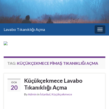
Lavabo Tıkanıklığı Açma
Togg
navig
TAG:
KÜÇÜKÇEKMECE PIMAŞ TIKANIKLIĞI AÇMA
Küçükçekmece Lavabo
OCA
20
Tıkanıklığı Açma
By
Admin
in
İstanbul
,
Küçükçekmece