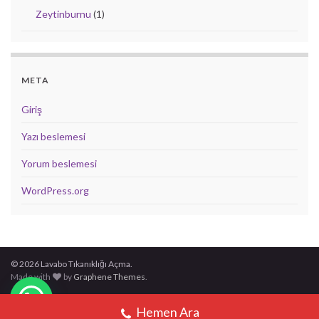
Zeytinburnu
(1)
META
Giriş
Yazı beslemesi
Yorum beslemesi
WordPress.org
© 2026 Lavabo Tıkanıklığı Açma.
Made with
by
Graphene Themes
.
Hemen Ara