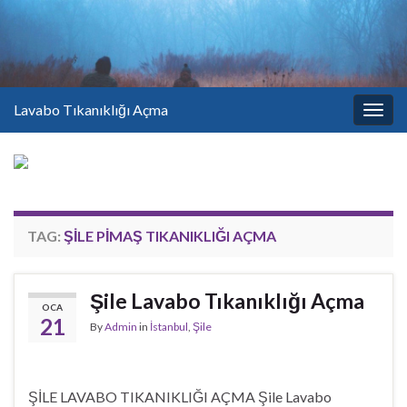
Lavabo Tıkanıklığı Açma
Togg
navig
TAG:
ŞILE PIMAŞ TIKANIKLIĞI AÇMA
Şile Lavabo Tıkanıklığı Açma
OCA
21
By
Admin
in
İstanbul
,
Şile
ŞİLE LAVABO TIKANIKLIĞI AÇMA Şile Lavabo