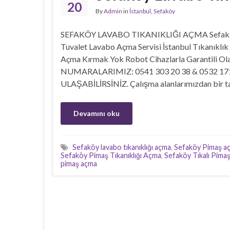
20
By
Admin
in
İstanbul
,
Sefaköy
SEFAKÖY LAVABO TIKANIKLIĞI AÇMA Sefaköy L
Tuvalet Lavabo Açma Servisi İstanbul Tıkanıklı
Açma Kırmak Yok Robot Cihazlarla Garantili O
NUMARALARIMIZ: 0541 303 20 38 & 0532 
ULAŞABİLİRSİNİZ. Çalışma alanlarımızdan bir ta
Devamını oku
Sefaköy lavabo tıkanıklığı açma
,
Sefaköy Pimaş a
Sefaköy Pimaş Tıkanıklığı Açma
,
Sefaköy Tıkalı Pimaş
pimaş açma