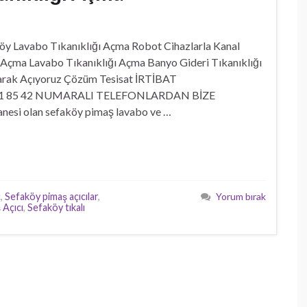
avabo Tıkanıklığı Açma Robot Cihazlarla Kanal
k Açma Lavabo Tıkanıklığı Açma Banyo Gideri Tıkanıklığı
larak Açıyoruz Çözüm Tesisat İRTİBAT
171 85 42 NUMARALI TELEFONLARDAN BİZE
nesi olan sefaköy pimaş lavabo ve …
ç
,
Sefaköy pimaş açıcılar
,
Yorum bırak
 Açıcı
,
Sefaköy tıkalı