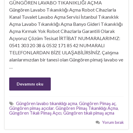
GÜNGÖREN LAVABO TIKANIKLIĞI AÇMA
Güngören Lavabo Tıkanıklığı Açma Robot Cihazlarla
Kanal Tuvalet Lavabo Açma Servisi İstanbul Tıkanıklık
Açma Lavabo Tıkanıklığı Açma Banyo Gideri Tıkanıklığı
Açma Kırmak Yok Robot Cihazlarla Garantili Olarak
Açıyoruz Çözüm Tesisat İRTİBAT NUMARALARIMIZ:
0541 303 20 38 & 0532 171 85 42 NUMARALI
TELEFONLARDAN BİZE ULAŞABİLİRSİNİZ. Çalışma
alanlarımızdan bir tanesi olan Güngören pimaş lavabo ve
…
Devamını oku
Güngören lavabo tıkanıklığı açma
,
Güngören Pimaş aç
,
Güngören pimaş açıcılar
,
Güngören Pimaş Tıkanıklığı Açma
,
Güngören Tıkalı Pimaş Açıcı
,
Güngören tıkalı pimaş açma
Yorum bırak