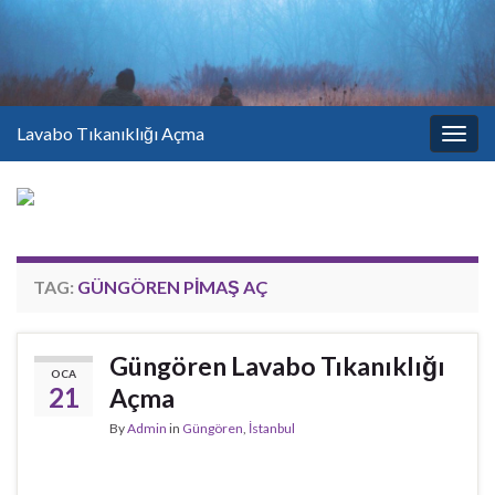
Lavabo Tıkanıklığı Açma
Togg
navig
TAG:
GÜNGÖREN PIMAŞ AÇ
Güngören Lavabo Tıkanıklığı
OCA
21
Açma
By
Admin
in
Güngören
,
İstanbul