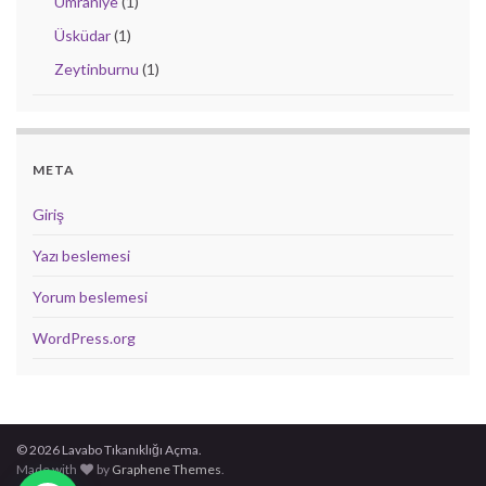
Ümraniye
(1)
Üsküdar
(1)
Zeytinburnu
(1)
META
Giriş
Yazı beslemesi
Yorum beslemesi
WordPress.org
© 2026 Lavabo Tıkanıklığı Açma.
Made with
by
Graphene Themes
.