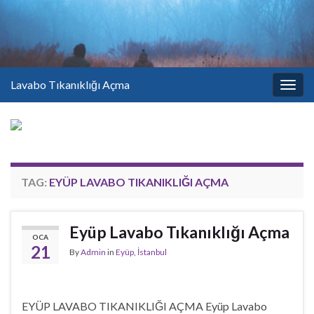
Lavabo Tıkanıklığı Açma
Togg
navig
TAG:
EYÜP LAVABO TIKANIKLIĞI AÇMA
Eyüp Lavabo Tıkanıklığı Açma
OCA
21
By
Admin
in
Eyüp
,
İstanbul
EYÜP LAVABO TIKANIKLIĞI AÇMA Eyüp Lavabo