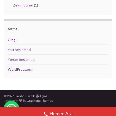
Zeytinburnu
(1)
META
Giriş
Yazı beslemesi
Yorum beslemesi
WordPress.org
© 2026 Lavabo Tıkanıklığı Açma.
Made with
by
Graphene Themes
.
Hemen Ara