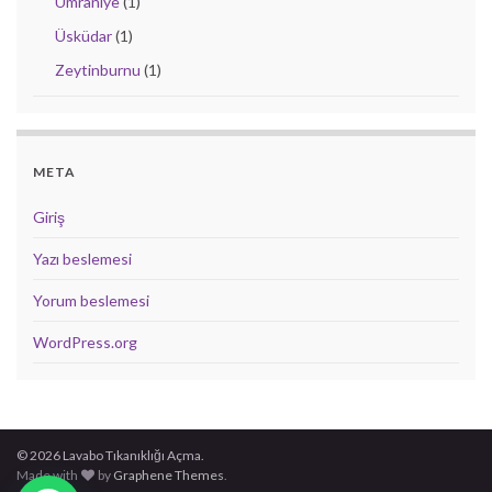
Ümraniye
(1)
Üsküdar
(1)
Zeytinburnu
(1)
META
Giriş
Yazı beslemesi
Yorum beslemesi
WordPress.org
© 2026 Lavabo Tıkanıklığı Açma.
Made with
by
Graphene Themes
.