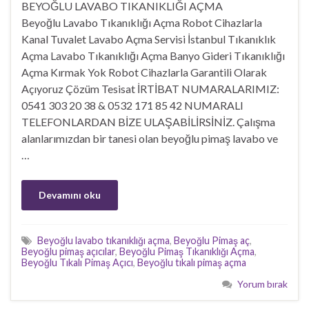
BEYOĞLU LAVABO TIKANIKLIĞI AÇMA
Beyoğlu Lavabo Tıkanıklığı Açma Robot Cihazlarla
Kanal Tuvalet Lavabo Açma Servisi İstanbul Tıkanıklık
Açma Lavabo Tıkanıklığı Açma Banyo Gideri Tıkanıklığı
Açma Kırmak Yok Robot Cihazlarla Garantili Olarak
Açıyoruz Çözüm Tesisat İRTİBAT NUMARALARIMIZ:
0541 303 20 38 & 0532 171 85 42 NUMARALI
TELEFONLARDAN BİZE ULAŞABİLİRSİNİZ. Çalışma
alanlarımızdan bir tanesi olan beyoğlu pimaş lavabo ve
…
Devamını oku
Beyoğlu lavabo tıkanıklığı açma
,
Beyoğlu Pimaş aç
,
Beyoğlu pimaş açıcılar
,
Beyoğlu Pimaş Tıkanıklığı Açma
,
Beyoğlu Tıkalı Pimaş Açıcı
,
Beyoğlu tıkalı pimaş açma
Yorum bırak