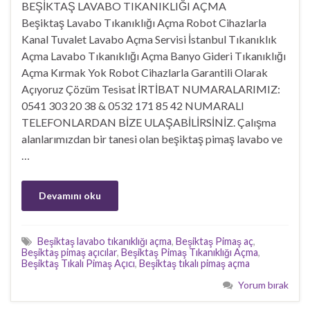
BEŞİKTAŞ LAVABO TIKANIKLIĞI AÇMA
Beşiktaş Lavabo Tıkanıklığı Açma Robot Cihazlarla
Kanal Tuvalet Lavabo Açma Servisi İstanbul Tıkanıklık
Açma Lavabo Tıkanıklığı Açma Banyo Gideri Tıkanıklığı
Açma Kırmak Yok Robot Cihazlarla Garantili Olarak
Açıyoruz Çözüm Tesisat İRTİBAT NUMARALARIMIZ:
0541 303 20 38 & 0532 171 85 42 NUMARALI
TELEFONLARDAN BİZE ULAŞABİLİRSİNİZ. Çalışma
alanlarımızdan bir tanesi olan beşiktaş pimaş lavabo ve
…
Devamını oku
Beşiktaş lavabo tıkanıklığı açma
,
Beşiktaş Pimaş aç
,
Beşiktaş pimaş açıcılar
,
Beşiktaş Pimaş Tıkanıklığı Açma
,
Beşiktaş Tıkalı Pimaş Açıcı
,
Beşiktaş tıkalı pimaş açma
Yorum bırak