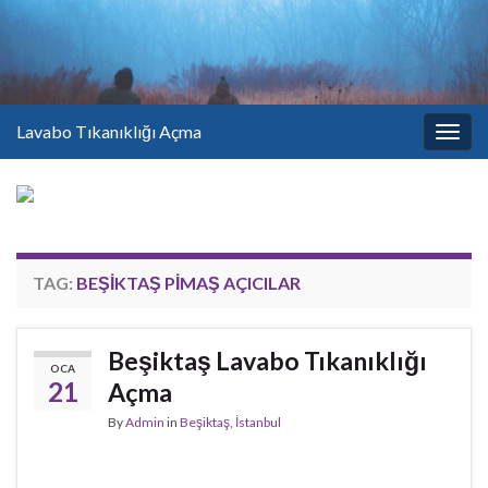
Lavabo Tıkanıklığı Açma
Togg
navig
TAG:
BEŞIKTAŞ PIMAŞ AÇICILAR
Beşiktaş Lavabo Tıkanıklığı
OCA
21
Açma
By
Admin
in
Beşiktaş
,
İstanbul