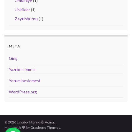
Ümraniye
(1)
Üsküdar
(1)
Zeytinburnu
(1)
META
Giriş
Yazı beslemesi
Yorum beslemesi
WordPress.org
© 2026 Lavabo Tıkanıklığı Açma.
Made with
by
Graphene Themes
.