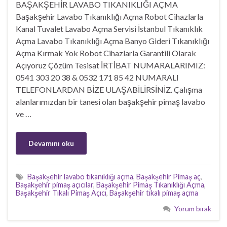
BAŞAKŞEHİR LAVABO TIKANIKLIĞI AÇMA
Başakşehir Lavabo Tıkanıklığı Açma Robot Cihazlarla
Kanal Tuvalet Lavabo Açma Servisi İstanbul Tıkanıklık
Açma Lavabo Tıkanıklığı Açma Banyo Gideri Tıkanıklığı
Açma Kırmak Yok Robot Cihazlarla Garantili Olarak
Açıyoruz Çözüm Tesisat İRTİBAT NUMARALARIMIZ:
0541 303 20 38 & 0532 171 85 42 NUMARALI
TELEFONLARDAN BİZE ULAŞABİLİRSİNİZ. Çalışma
alanlarımızdan bir tanesi olan başakşehir pimaş lavabo
ve …
Devamını oku
Başakşehir lavabo tıkanıklığı açma
,
Başakşehir Pimaş aç
,
Başakşehir pimaş açıcılar
,
Başakşehir Pimaş Tıkanıklığı Açma
,
Başakşehir Tıkalı Pimaş Açıcı
,
Başakşehir tıkalı pimaş açma
Yorum bırak