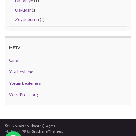
Ümraniye
(1)
Üsküdar
(1)
Zeytinburnu
(1)
META
Giriş
Yazı beslemesi
Yorum beslemesi
WordPress.org
© 2026 Lavabo Tıkanıklığı Açma.
Made with
by
Graphene Themes
.