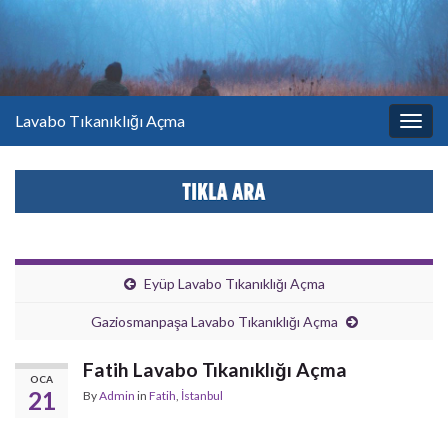
Lavabo Tıkanıklığı Açma
Togg
navig
Eyüp Lavabo Tıkanıklığı Açma
Gaziosmanpaşa Lavabo Tıkanıklığı Açma
Fatih Lavabo Tıkanıklığı Açma
OCA
21
By
Admin
in
Fatih
,
İstanbul