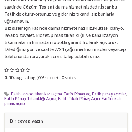
saatinde
Çözüm Tesisat
daima hizmetinizdedir.
İstanbul
Fatih
‘de oturuyorsunuz ve gideriniz tıkandı siz bunlarla
uğraşmayın.
Biz sizler için Fatih’de daima hizmete hazırız.Mutfak, banyo,
lavabo, tuvalet, klozet, pimaş tıkanıklığı, ve kanalizasyon
tıkanmalarını kırmadan robotla garantili olarak açıyoruz.
Dilediğiniz gün ve saatte 7/24 çağrı merkezimizden veya cep
telefonundan arayarak servis talep edebilirsiniz.
0.00
avg. rating (
0
% score) -
0
votes
Fatih lavabo tıkanıklığı açma
,
Fatih Pimaş aç
,
Fatih pimaş açıcılar
,
Fatih Pimaş Tıkanıklığı Açma
,
Fatih Tıkalı Pimaş Açıcı
,
Fatih tıkalı
pimaş açma
Bir cevap yazın